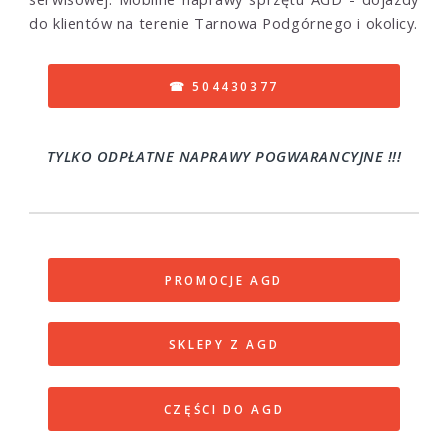
do klientów na terenie Tarnowa Podgórnego i okolicy.
☎ 504430377
TYLKO ODPŁATNE NAPRAWY POGWARANCYJNE !!!
PROMOCJE AGD
SKLEPY Z AGD
CZĘŚCI DO AGD