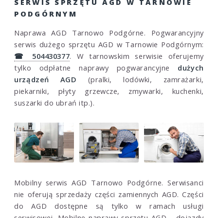
SERWIS SPRZĘTU AGD W TARNOWIE
PODGÓRNYM
Naprawa AGD Tarnowo Podgórne. Pogwarancyjny
serwis dużego sprzętu AGD w Tarnowie Podgórnym:
☎ 504430377
. W tarnowskim serwisie oferujemy
tylko odpłatne naprawy pogwarancyjne
dużych
urządzeń AGD
(pralki, lodówki, zamrażarki,
piekarniki, płyty grzewcze, zmywarki, kuchenki,
suszarki do ubrań itp.).
Mobilny serwis AGD Tarnowo Podgórne. Serwisanci
nie oferują sprzedaży części zamiennych AGD. Części
do AGD dostępne są tylko w ramach usługi
serwisowej. Mobilne naprawy sprzętu AGD - dojazdy