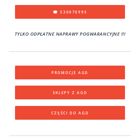
☎ 530070993
TYLKO ODPŁATNE NAPRAWY POGWARANCYJNE !!!
PROMOCJE AGD
SKLEPY Z AGD
CZĘŚCI DO AGD