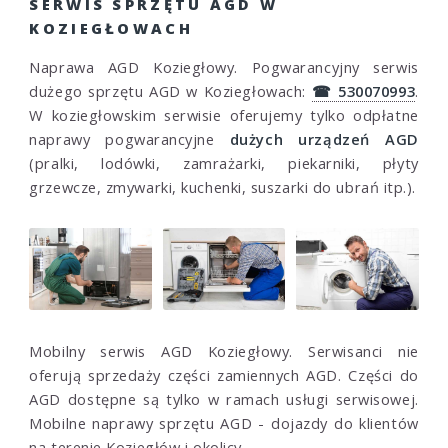
SERWIS SPRZĘTU AGD W
KOZIEGŁOWACH
Naprawa AGD Koziegłowy. Pogwarancyjny serwis
dużego sprzętu AGD w Koziegłowach:
☎ 530070993
.
W koziegłowskim serwisie oferujemy tylko odpłatne
naprawy pogwarancyjne
dużych urządzeń AGD
(pralki, lodówki, zamrażarki, piekarniki, płyty
grzewcze, zmywarki, kuchenki, suszarki do ubrań itp.).
Mobilny serwis AGD Koziegłowy. Serwisanci nie
oferują sprzedaży części zamiennych AGD. Części do
AGD dostępne są tylko w ramach usługi serwisowej.
Mobilne naprawy sprzętu AGD - dojazdy do klientów
na terenie Koziegłów i okolicy.