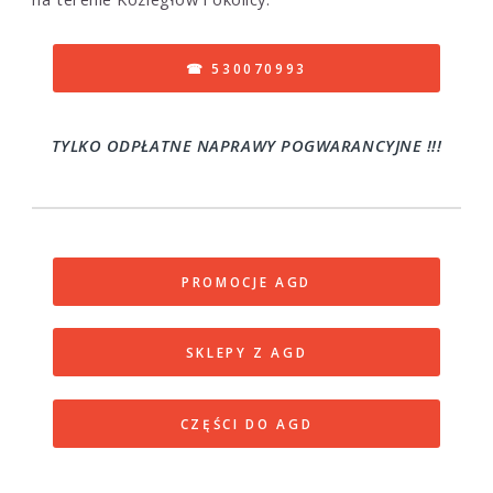
☎ 530070993
TYLKO ODPŁATNE NAPRAWY POGWARANCYJNE !!!
PROMOCJE AGD
SKLEPY Z AGD
CZĘŚCI DO AGD